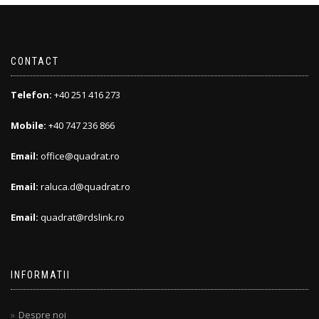
CONTACT
Telefon:
+40 251 416 273
Mobile:
+40 747 236 866
Email:
office@quadrat.ro
Email:
raluca.d@quadrat.ro
Email:
quadrat@rdslink.ro
INFORMATII
Despre noi