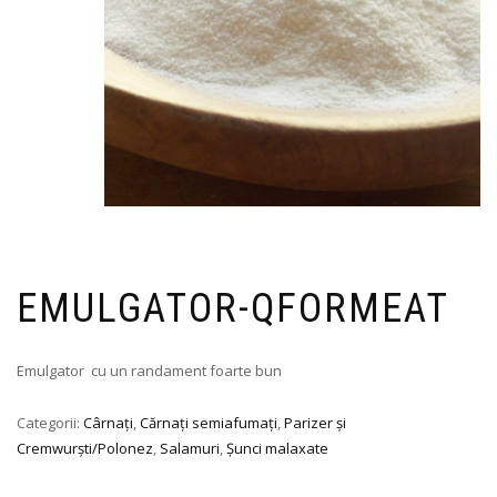
EMULGATOR-QFORMEAT
Emulgator cu un randament foarte bun
Categorii:
Cârnați
,
Cărnați semiafumați
,
Parizer și
Cremwurști/Polonez
,
Salamuri
,
Șunci malaxate