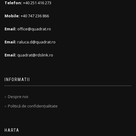
Telefon:
+40 251 416 273
Mobile:
+40 747 236 866
Email:
office@quadrat.ro
Email:
raluca.d@quadrat.ro
Email:
quadrat@rdslink.ro
INFORMATII
Despre noi
Politică de confidențialitate
HARTA