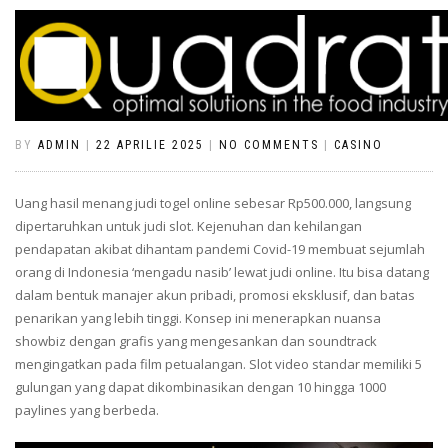
BAHAYA JUDI SLOT ONLINE DAN
DAMPAKNYA BAGI NEGARA
BY
ADMIN
|
22 APRILIE 2025
|
NO COMMENTS
|
CASINO
Uang hasil menang judi togel online sebesar Rp500.000, langsung
dipertaruhkan untuk judi slot. Kejenuhan dan kehilangan
pendapatan akibat dihantam pandemi Covid-19 membuat sejumlah
orang di Indonesia ‘mengadu nasib’ lewat judi online. Itu bisa datang
dalam bentuk manajer akun pribadi, promosi eksklusif, dan batas
penarikan yang lebih tinggi. Konsep ini menerapkan nuansa
showbiz dengan grafis yang mengesankan dan soundtrack
mengingatkan pada film petualangan. Slot video standar memiliki 5
gulungan yang dapat dikombinasikan dengan 10 hingga 1000
paylines yang berbeda.