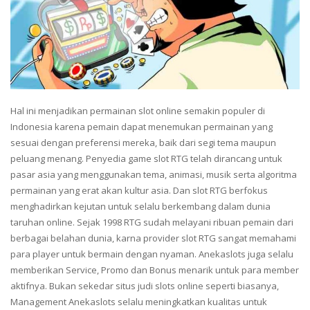
Hal ini menjadikan permainan slot online semakin populer di
Indonesia karena pemain dapat menemukan permainan yang
sesuai dengan preferensi mereka, baik dari segi tema maupun
peluang menang. Penyedia game slot RTG telah dirancang untuk
pasar asia yang menggunakan tema, animasi, musik serta algoritma
permainan yang erat akan kultur asia. Dan slot RTG berfokus
menghadirkan kejutan untuk selalu berkembang dalam dunia
taruhan online. Sejak 1998 RTG sudah melayani ribuan pemain dari
berbagai belahan dunia, karna provider slot RTG sangat memahami
para player untuk bermain dengan nyaman. Anekaslots juga selalu
memberikan Service, Promo dan Bonus menarik untuk para member
aktifnya. Bukan sekedar situs judi slots online seperti biasanya,
Management Anekaslots selalu meningkatkan kualitas untuk