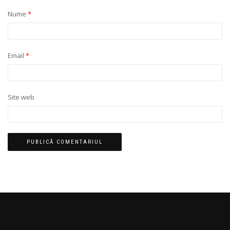
Nume
*
Email
*
Site web