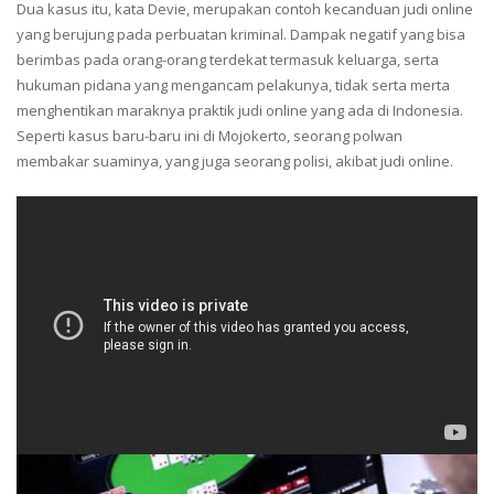
Dua kasus itu, kata Devie, merupakan contoh kecanduan judi online
yang berujung pada perbuatan kriminal. Dampak negatif yang bisa
berimbas pada orang-orang terdekat termasuk keluarga, serta
hukuman pidana yang mengancam pelakunya, tidak serta merta
menghentikan maraknya praktik judi online yang ada di Indonesia.
Seperti kasus baru-baru ini di Mojokerto, seorang polwan
membakar suaminya, yang juga seorang polisi, akibat judi online.