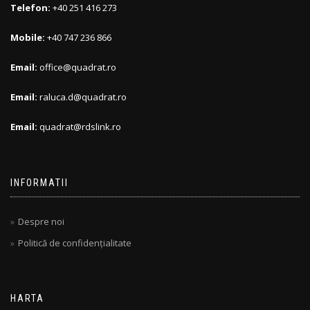
Telefon:
+40 251 416 273
Mobile:
+40 747 236 866
Email:
office@quadrat.ro
Email:
raluca.d@quadrat.ro
Email:
quadrat@rdslink.ro
INFORMATII
Despre noi
Politică de confidențialitate
HARTA